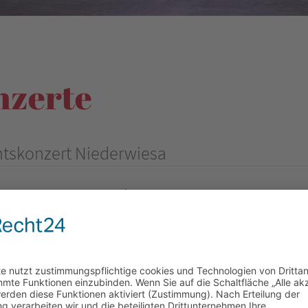
nzerte
tskonzert Niederwiesa
4.12.2022 17:00–18:30 Uhr
che Niederwiesa