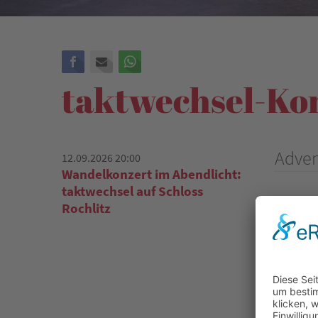
Facebook
E-mail
WhatsApp
taktwechsel-Ko
Adven
12.09.2026 20:00
Wandelkonzert im Abendlicht:
taktwechsel auf Schloss
Wann:
0
Rochlitz
Wo:
Kir