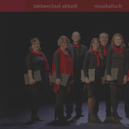
taktwechsel aktuell
musikalisch