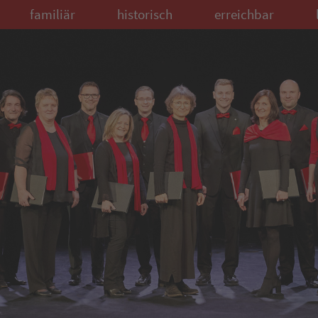
familiär
historisch
erreichbar