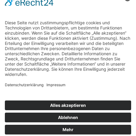
Gern können Sie unsere Arbeit
mit einer Spende unterstützen.
IBAN: DE17 8705 0000 3503 0073 84
BIC: CHEKDE81XXX
Vielen Dank.
© 2026 taktwechsel chemnitz
E-Mail
taktwechsel auf Instagram