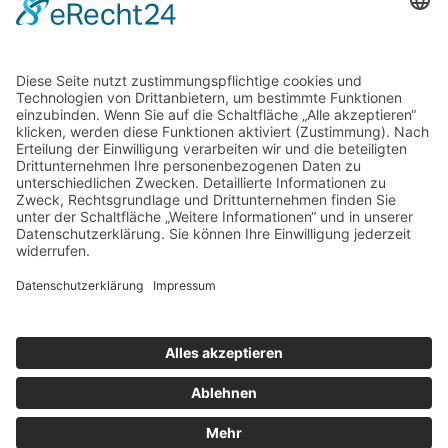
Gern können Sie unsere Arbeit
mit einer Spende unterstützen.
IBAN: DE17 8705 0000 3503 0073 84
BIC: CHEKDE81XXX
Vielen Dank.
© 2026 taktwechsel chemnitz
E-Mail
taktwechsel auf Instagram