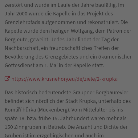
zerstört und wurde im Laufe der Jahre baufällig. Im
Jahr 2000 wurde die Kapelle in das Projekt des
Grenzlehrpfads aufgenommen und rekonstruiert. Die
Kapelle wurde dem heiligen Wolfgang, dem Patron der
Bergleute, geweiht. Jedes Jahr findet der Tag der
Nachbarschaft, ein freundschaftliches Treffen der
Bevölkerung des Grenzgebietes und ein ökumenischer
Gottesdienst am 1. Mai in der Kapelle statt.
https://www.krusnehory.eu/de/ziele/2-krupka
Das historisch bedeutendste Graupner Bergbaurevier
befindet sich nördlich der Stadt Krupka, unterhalb des
Komáří hůrka (Mückenberg). Vom Mittelalter bis ins
späte 18. bzw. frühe 19. Jahrhundert waren mehr als
150 Zinngruben in Betrieb. Die Anzahl und Dichte der
Gruben ist im erzgebirgischen und auch im