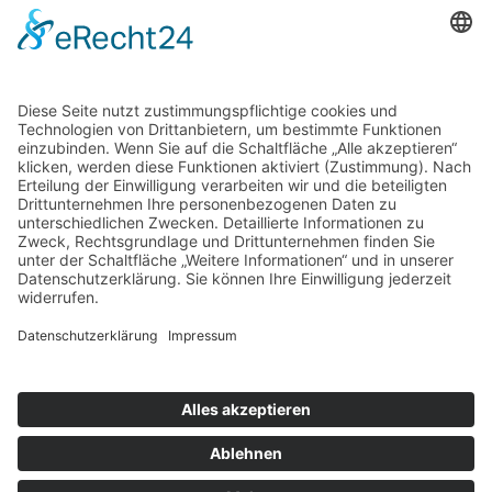
Gern können Sie unsere Arbeit
mit einer Spende unterstützen.
IBAN: DE17 8705 0000 3503 0073 84
BIC: CHEKDE81XXX
Vielen Dank.
© 2026 taktwechsel chemnitz
E-Mail