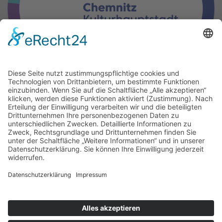
Gern können Sie unsere Arbeit
mit einer Spende unterstützen.
IBAN: DE17 8705 0000 3503 0073 84
BIC: CHEKDE81XXX
Vielen Dank.
© 2026 taktwechsel chemnitz