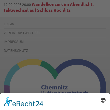
Wandelkonzert im Abendlicht:
12.09.2026 20:00
taktwechsel auf Schloss Rochlitz
LOGIN
VEREIN TAKTWECHSEL
IMPRESSUM
DATENSCHUTZ