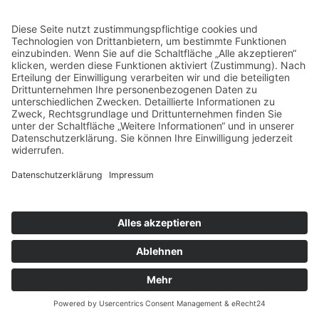
Gern können Sie unsere Arbeit
mit einer Spende unterstützen.
IBAN: DE17 8705 0000 3503 0073 84
BIC: CHEKDE81XXX
Vielen Dank.
© 2026 taktwechsel chemnitz
E-Mail
taktwechsel auf Instagram
Cookie-Einstellungen